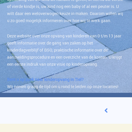
of vierde kindje is, uw kind nog een baby of al een peuter is. U
wilt daar een weloverwogen keuze in maken. Daarom willen wij
u zo goed mogelijk informeren over hoe wij te werk gaan.
Deze website over onze opvang van kinderen van 0 t/m 13 jaar
geeft informatie over de gang van zaken op het
kinderdagverblijf of BSO, praktische informatie over de
aanmeldingsprocedure en een overzicht van de kosten. U krijgt
een eerste indruk van onze visie op kinderopvang.
Bent u op zoek naar kinderopvang in Tiel?
Wij nemen graag de tijd om u rond te leiden op onze locaties!
Korte communicatie lijnen
Kleinschalige 