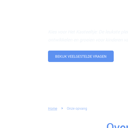
Kies voor een plek waar j
thuis voelt.
Kies voor Het Kasteeltje: De leukste ple
ontwikkelen en groeien voor kinderen va
BEKIJK VEELGESTELDE VRAGEN
Home
Onze opvang
Over