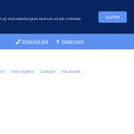
SLUITEN
t op onze website gaan we ervan uit dat u hiermee
0344-655 554
Ouder login
sch
Voor ouders
Contact
Vacatures