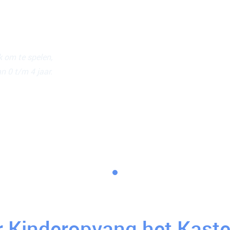
ouw kind zich
k om te spelen,
n 0 t/m 4 jaar.
 Kinderopvang het Kaste