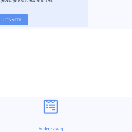
 gezellige BSO-locatie in Tiel.
LEES MEER
Andere vraag