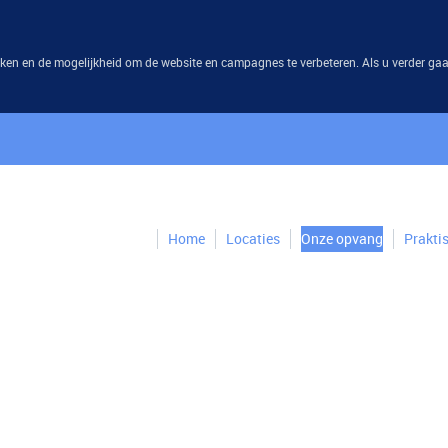
eken en de mogelijkheid om de website en campagnes te verbeteren. Als u verder gaa
Home
Locaties
Onze opvang
Prakti