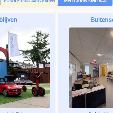
RONDLEIDING AANVRAGEN
MELD JOUW KIND AAN
lijven
Buitens