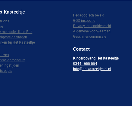
t Kasteeltje
Pedagogisch beleid
GGD-inspectie
er ons
Privacy- en cookiebeleid
ie
Algemene voorwaarden
ermethode Uk en Puk
Geschillencommissie
elgestelde vragen
rken bij Het Kasteeltje
Contact
rieven
K
inderopvang Het Kasteeltje
nmeldprocedure
0344 - 655 554
eningstijden
info@hetkasteeltjetiel.nl
isregels