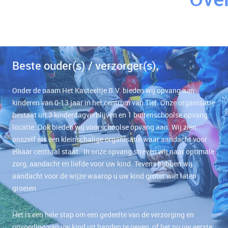
Beste ouder(s) / verzorger(s),
Onder de naam Het Kasteeltje B.V. bieden wij opvang aan
kinderen van 0-13 jaar in het centrum van Tiel. Onze organisatie
bestaat uit 3 kinderdagverblijven en 1 buitenschoolse opvang
locatie. Ook bieden wij voorschoolse opvang aan. Wij zien
onszelf als een kleinschalige organisatie waar aandacht voor
elkaar centraal staat. In onze opvang streven wij naar optimale
zorg, aandacht en liefde voor uw kind. Tevens hebben wij
aandacht voor de wijze waarop u uw kind groter wilt laten
groeien.
Het is een hele stap om een gedeelte van de verzorging en
opvoeding van uw kind uit handen te geven, of het nu uw eerste