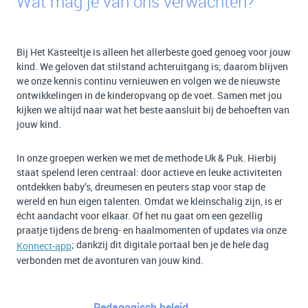
Wat mag je van ons verwachten?
Bij Het Kasteeltje is alleen het allerbeste goed genoeg voor jouw
kind. We geloven dat stilstand achteruitgang is; daarom blijven
we onze kennis continu vernieuwen en volgen we de nieuwste
ontwikkelingen in de kinderopvang op de voet. Samen met jou
kijken we altijd naar wat het beste aansluit bij de behoeften van
jouw kind.
In onze groepen werken we met de methode Uk & Puk. Hierbij
staat spelend leren centraal: door actieve en leuke activiteiten
ontdekken baby’s, dreumesen en peuters stap voor stap de
wereld en hun eigen talenten. Omdat we kleinschalig zijn, is er
écht aandacht voor elkaar. Of het nu gaat om een gezellig
praatje tijdens de breng- en haalmomenten of updates via onze
; dankzij dit digitale portaal ben je de hele dag
Konnect-app
verbonden met de avonturen van jouw kind.
Pedagogisch beleid