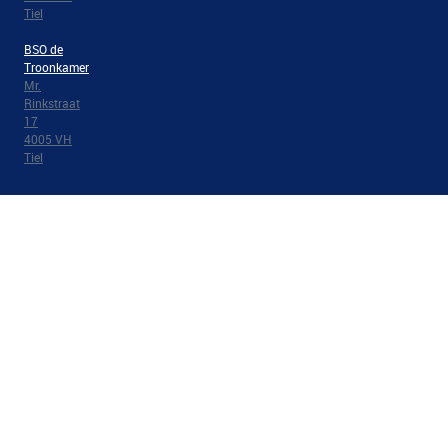
Tiel
BSO de
Troonkamer
Mr.
Rinkstraat
17
4005 VH
Tiel