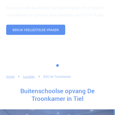
Kies voor Het Kasteeltje: De leukste plek om te spelen,
ontwikkelen en groeien voor kinderen van 0 t/m 4 jaar.
BEKIJK VEELGESTELDE VRAGEN
Home
Locaties
BSO de Troonkamer
Buitenschoolse opvang De
Troonkamer in Tiel