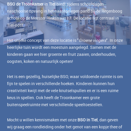
BSO de Troonkamer
in
Tiel
biedt tijdens schooldagen
naschoolse opvang in het naastgelegen pand bij de Regenboog
school op de Meester Rinkstraat 17. De locatie ligt centraal in
Tiel-oost.
Het unieke concept van deze locatie is "
Groene vingers
". In onze
heerlijke tuin wordt een moestuin aangelegd. Samen met de
kinderen gaan we hier groente en fruit zaaien, onderhouden,
oogsten, koken en natuurlijk opeten!
Het is een gezellig, huiselijke BSO, waar voldoende ruimte is om
fijn te spelen in verschillende hoeken. Kinderen kunnen hun
creativiteit kwijt met de vele knutselspullen en er is een ruime
keus in spellen. Ook heeft de Troonkamer een grote
buitenspeelruimte met verschillende speeltoestellen.
Mocht u willen kennismaken met onze
BSO in Tiel
, dan geven
wij graag een rondleiding onder het genot van een kopje thee of