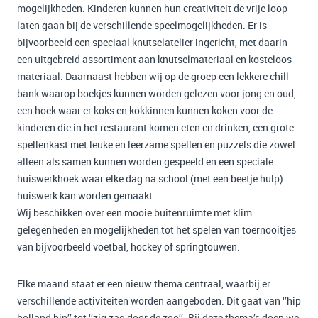
mogelijkheden. Kinderen kunnen hun creativiteit de vrije loop
laten gaan bij de verschillende speelmogelijkheden. Er is
bijvoorbeeld een speciaal knutselatelier ingericht, met daarin
een uitgebreid assortiment aan knutselmateriaal en kosteloos
materiaal. Daarnaast hebben wij op de groep een lekkere chill
bank waarop boekjes kunnen worden gelezen voor jong en oud,
een hoek waar er koks en kokkinnen kunnen koken voor de
kinderen die in het restaurant komen eten en drinken, een grote
spellenkast met leuke en leerzame spellen en puzzels die zowel
alleen als samen kunnen worden gespeeld en een speciale
huiswerkhoek waar elke dag na school (met een beetje hulp)
huiswerk kan worden gemaakt.
Wij beschikken over een mooie buitenruimte met klim
gelegenheden en mogelijkheden tot het spelen van toernooitjes
van bijvoorbeeld voetbal, hockey of springtouwen.
Elke maand staat er een nieuw thema centraal, waarbij er
verschillende activiteiten worden aangeboden. Dit gaat van ‘’hip
holland hip’’ tot ‘’zig zag door de zoo’’. Bij deze thema’s doen we