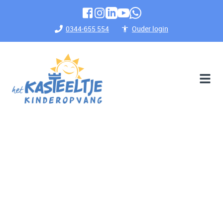
0344-655 554
Ouder login
Kies voor een plek waar jouw kind
zich thuis voelt.